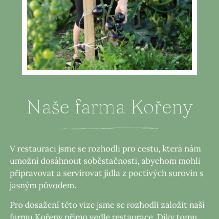
Naše farma Kořeny
V restauraci jsme se rozhodli pro cestu, která nám
umožní dosáhnout soběstačnosti, abychom mohli
připravovat a servírovat jídla z poctivých surovin s
jasným původem.
Pro dosažení této vize jsme se rozhodli založit naši
farmu Kořeny přímo vedle restaurace. Díky tomu