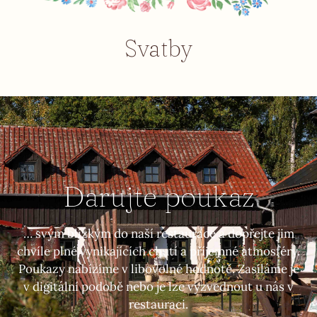
Svatby
Darujte poukaz
… svým blízkým do naší restaurace a dopřejte jim
chvíle plné vynikajících chutí a příjemné atmosféry.
Poukazy nabízíme v libovolné hodnotě. Zasíláme je
v digitální podobě nebo je lze vyzvednout u nás v
restauraci.